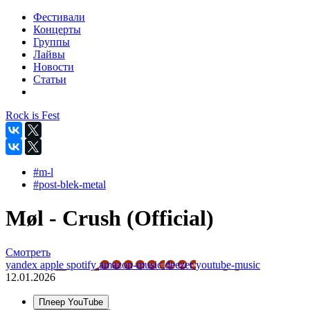
Фестивали
Концерты
Группы
Лайвы
Новости
Статьи
Rock is Fest
#m-l
#post-blek-metal
Møl - Crush (Official)
Смотреть
yandex
apple
spotify
amazon-music
deezer
youtube-music
12.01.2026
Плеер YouTube