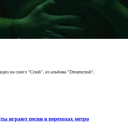
део на сингл "Crush", из альбома "Dreamcrush".
ты играют песни в переходах метро