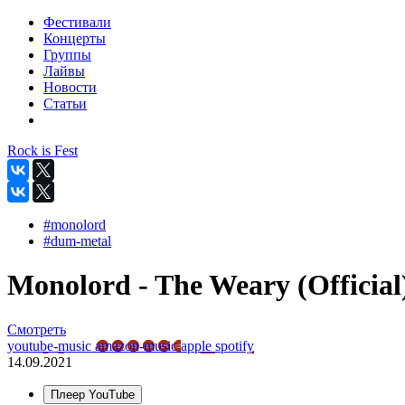
Фестивали
Концерты
Группы
Лайвы
Новости
Статьи
Rock is Fest
#monolord
#dum-metal
Monolord - The Weary (Official
Смотреть
youtube-music
amazon-music
apple
spotify
14.09.2021
Плеер YouTube