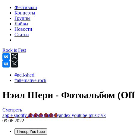
Фестивали
Концерты
Группы
Лайвы
Новости
Статьи
Rock is Fest
#neil-sheri
#alternative-rock
Нэил Шери - Фотоальбом (Offi
Смотреть
apple
spotify
amazon-music
yandex
youtube-music
vk
09.06.2022
Плеер YouTube