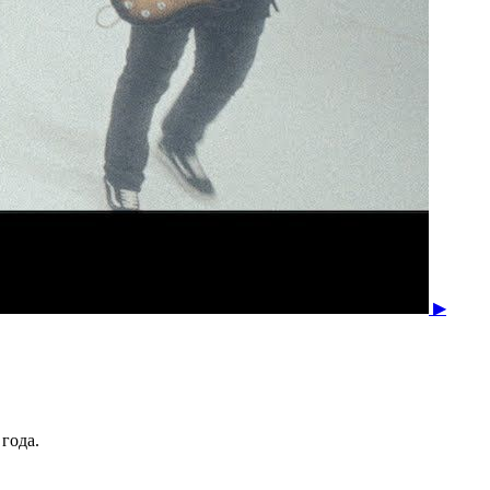
▶
года.