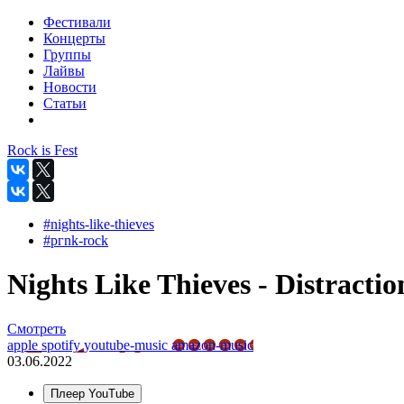
Фестивали
Концерты
Группы
Лайвы
Новости
Статьи
Rock is Fest
#nights-like-thieves
#pгnk-roсk
Nights Like Thieves - Distraction
Смотреть
apple
spotify
youtube-music
amazon-music
03.06.2022
Плеер YouTube