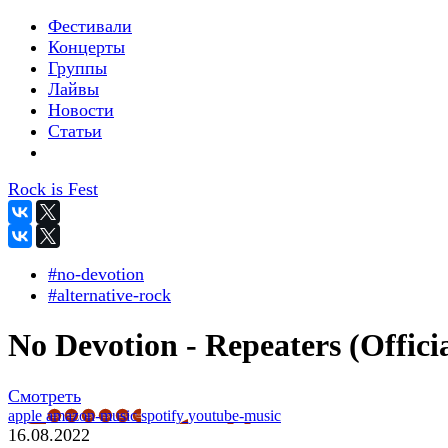
Фестивали
Концерты
Группы
Лайвы
Новости
Статьи
Rock is Fest
#no-devotion
#alternative-rock
No Devotion - Repeaters (Officia
Смотреть
apple
amazon-music
spotify
youtube-music
16.08.2022