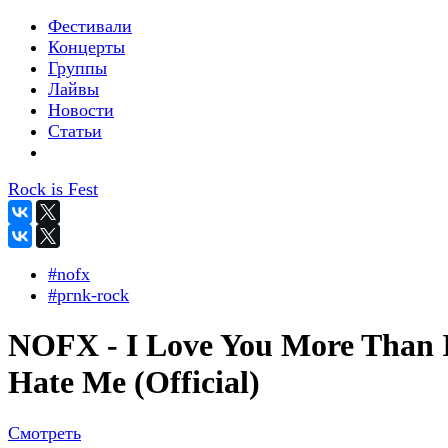
Фестивали
Концерты
Группы
Лайвы
Новости
Статьи
Rock is Fest
#nofx
#pгnk-roсk
NOFX - I Love You More Than 
Hate Me (Official)
Смотреть