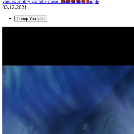
yandex
spotify
youtube-music
amazon-music
apple
03.12.2021
Плеер YouTube