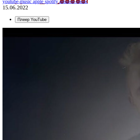
youtube-music
apple
spotify
amazon-music
15.06.2022
Плеер YouTube