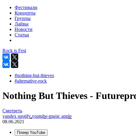
Фестивали
Концерты
Группы
Лайвы
Новости
Статьи
Rock is Fest
#nothing-but-thieves
#alternative-rock
Nothing But Thieves - Futurepro
Смотреть
yandex
spotify
youtube-music
apple
08.06.2021
Плеер YouTube