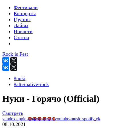
Фестивали
Концерты
Группы
Лайвы
Новости
Статьи
Rock is Fest
#nuki
#alternative-rock
Нуки - Горячо (Official)
Смотреть
yandex
apple
amazon-music
youtube-music
spotify
vk
08.10.2021