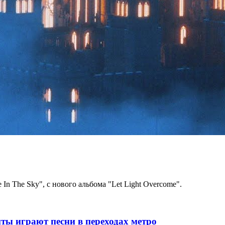
 In The Sky", с нового альбома "Let Light Overcome".
ты играют песни в переходах метро