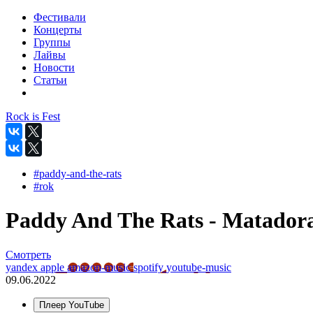
Фестивали
Концерты
Группы
Лайвы
Новости
Статьи
Rock is Fest
#paddy-and-the-rats
#rok
Paddy And The Rats - Matadora 
Смотреть
yandex
apple
amazon-music
spotify
youtube-music
09.06.2022
Плеер YouTube