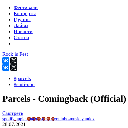
Фестивали
Концерты
Группы
Лайвы
Новости
Статьи
Rock is Fest
#parcels
#sinti-pop
Parcels - Comingback (Official)
Смотреть
spotify
apple
amazon-music
youtube-music
yandex
28.07.2021