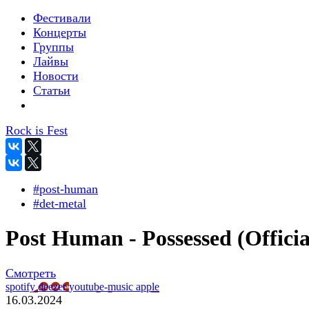
Фестивали
Концерты
Группы
Лайвы
Новости
Статьи
Rock is Fest
#post-human
#det-metal
Post Human - Possessed (Officia
Смотреть
spotify
deezer
youtube-music
apple
16.03.2024