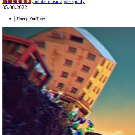
amazon-music
youtube-music
apple
spotify
05.08.2022
Плеер YouTube