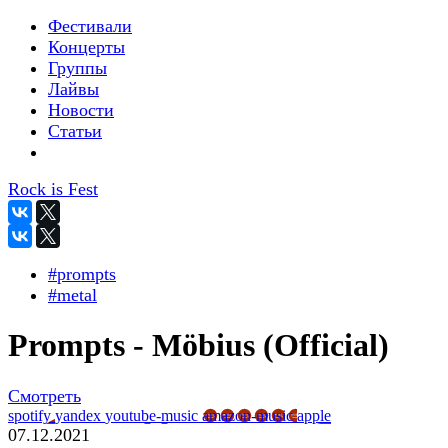
Фестивали
Концерты
Группы
Лайвы
Новости
Статьи
Rock is Fest
#prompts
#metal
Prompts - Möbius (Official)
Смотреть
spotify
yandex
youtube-music
amazon-music
apple
07.12.2021