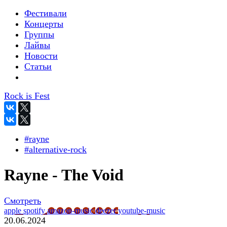
Фестивали
Концерты
Группы
Лайвы
Новости
Статьи
Rock is Fest
#rayne
#alternative-rock
Rayne - The Void
Смотреть
apple
spotify
amazon-music
deezer
youtube-music
20.06.2024