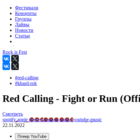
Фестивали
Концерты
Группы
Лайвы
Новости
Статьи
Rock is Fest
#red-calling
#khard-rok
Red Calling - Fight or Run (Offi
Смотреть
spotify
apple
deezer
amazon-music
youtube-music
22.11.2022
Плеер YouTube