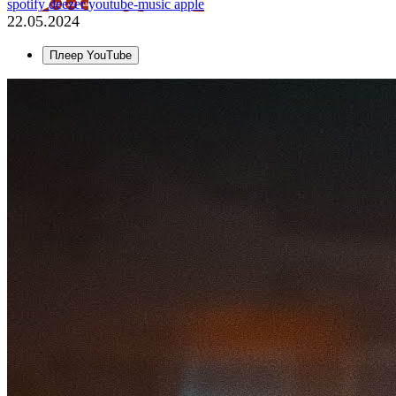
spotify
deezer
youtube-music
apple
22.05.2024
Плеер YouTube