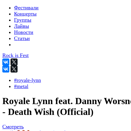
Фестивали
Концерты
Группы
Лайвы
Новости
Статьи
Rock is Fest
#royale-lynn
#metal
Royale Lynn feat. Danny Wors
- Death Wish (Official)
Смотреть