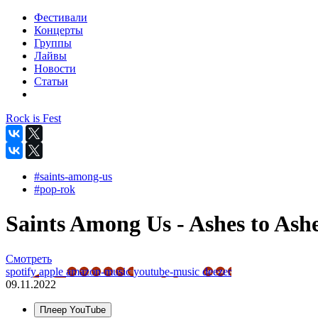
Фестивали
Концерты
Группы
Лайвы
Новости
Статьи
Rock is Fest
#saints-among-us
#pop-rok
Saints Among Us - Ashes to Ashes
Смотреть
spotify
apple
amazon-music
youtube-music
deezer
09.11.2022
Плеер YouTube