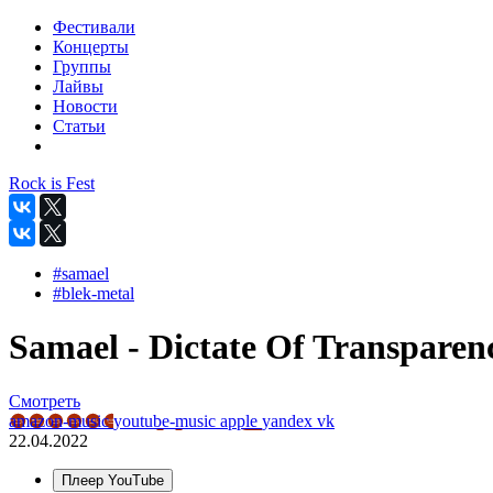
Фестивали
Концерты
Группы
Лайвы
Новости
Статьи
Rock is Fest
#samael
#blek-metal
Samael - Dictate Of Transparenc
Смотреть
amazon-music
youtube-music
apple
yandex
vk
22.04.2022
Плеер YouTube