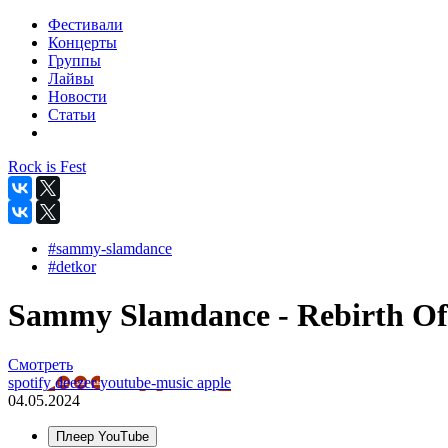
Фестивали
Концерты
Группы
Лайвы
Новости
Статьи
Rock is Fest
#sammy-slamdance
#detkor
Sammy Slamdance - Rebirth Of 
Смотреть
spotify
deezer
youtube-music
apple
04.05.2024
Плеер YouTube