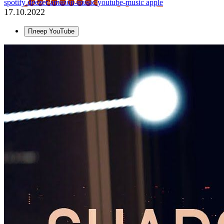
spotify
deezer
amazon-music
youtube-music
apple
17.10.2022
Плеер YouTube