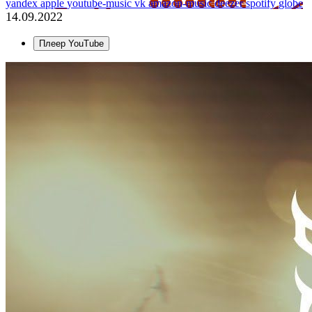
yandex
apple
youtube-music
vk
amazon-music
deezer
spotify
globe
14.09.2022
Плеер YouTube