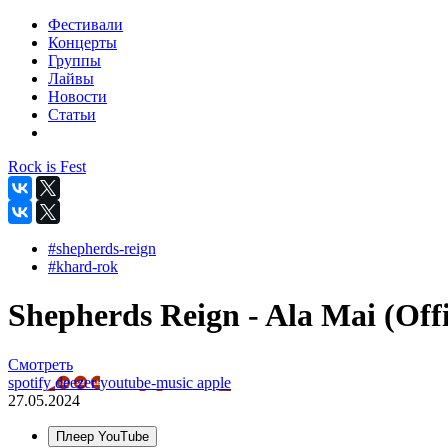
Фестивали
Концерты
Группы
Лайвы
Новости
Статьи
Rock is Fest
#shepherds-reign
#khard-rok
Shepherds Reign - Ala Mai (Offi
Смотреть
spotify
deezer
youtube-music
apple
27.05.2024
Плеер YouTube