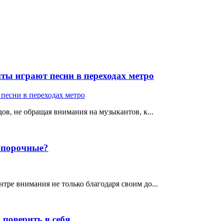
ты играют песни в переходах метро
ов, не обращая внимания на музыкантов, к...
е порочные?
тре внимания не только благодаря своим до...
поверить в себя