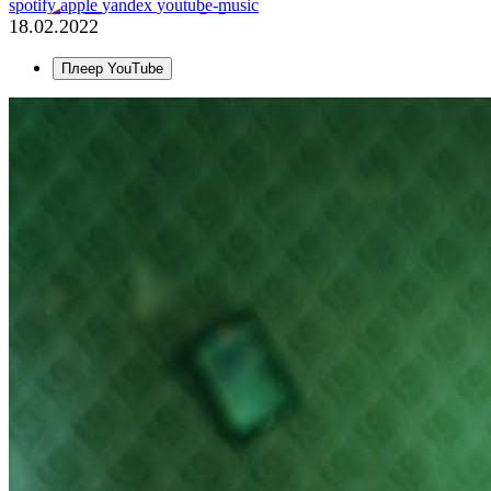
spotify
apple
yandex
youtube-music
18.02.2022
Плеер YouTube