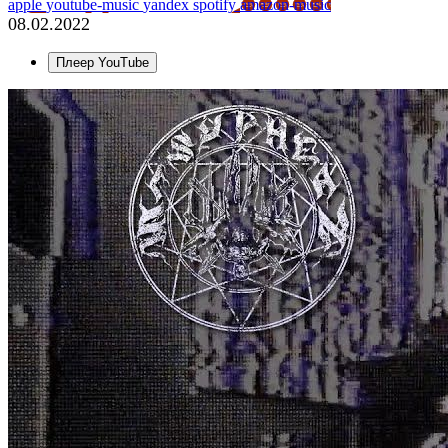
apple
youtube-music
yandex
spotify
amazon-music
08.02.2022
Плеер YouTube