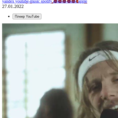
yandex
youtube-music
spotify
amazon-music
apple
27.01.2022
Плеер YouTube