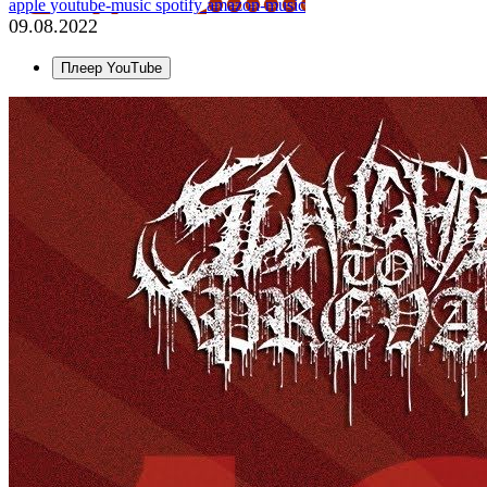
apple
youtube-music
spotify
amazon-music
09.08.2022
Плеер YouTube