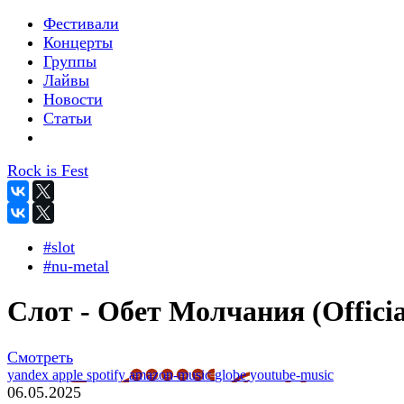
Фестивали
Концерты
Группы
Лайвы
Новости
Статьи
Rock is Fest
#slot
#nu-metal
Слот - Обет Молчания (Officia
Смотреть
yandex
apple
spotify
amazon-music
globe
youtube-music
06.05.2025