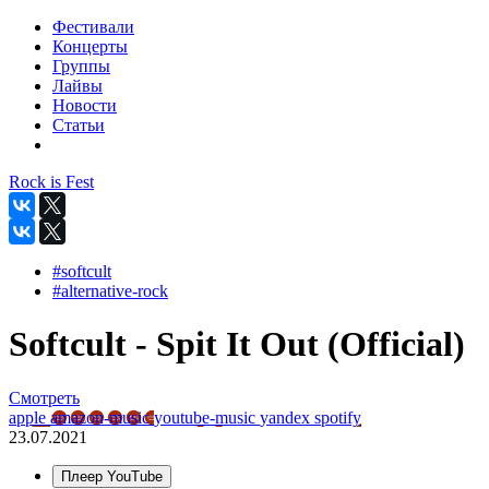
Фестивали
Концерты
Группы
Лайвы
Новости
Статьи
Rock is Fest
#softcult
#alternative-rock
Softcult - Spit It Out (Official)
Смотреть
apple
amazon-music
youtube-music
yandex
spotify
23.07.2021
Плеер YouTube