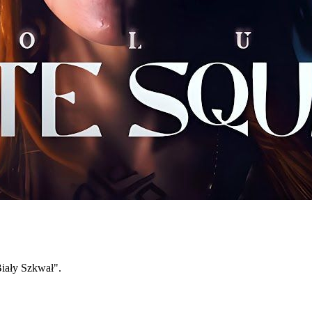
ały Szkwał".