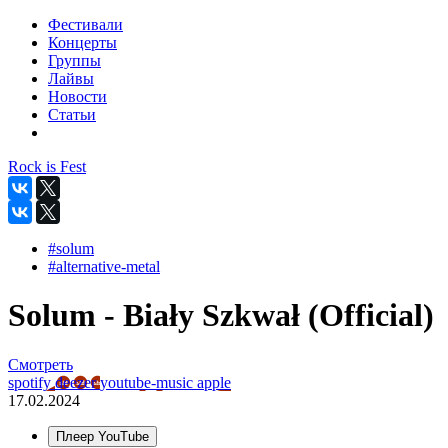
Фестивали
Концерты
Группы
Лайвы
Новости
Статьи
Rock is Fest
#solum
#alternative-metal
Solum - Biały Szkwał (Official)
Смотреть
spotify
deezer
youtube-music
apple
17.02.2024
Плеер YouTube