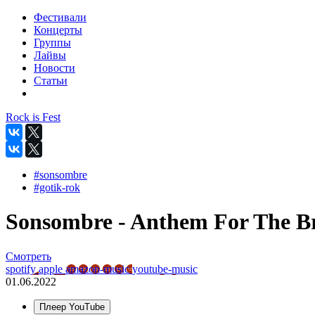
Фестивали
Концерты
Группы
Лайвы
Новости
Статьи
Rock is Fest
#sonsombre
#gotik-rok
Sonsombre - Anthem For The Br
Смотреть
spotify
apple
amazon-music
youtube-music
01.06.2022
Плеер YouTube