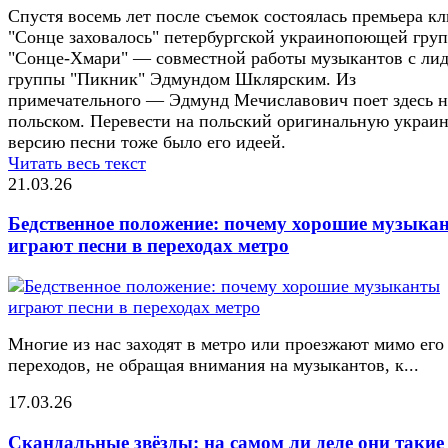
Спустя восемь лет после съемок состоялась премьера к
"Сонце заховалось" петербургской украинопоющей гру
"Сонце-Хмари" — совместной работы музыкантов с ли
группы "Пикник" Эдмундом Шклярским. Из
примечательного — Эдмунд Мечиславович поет здесь н
польском. Перевести на польский оригинальную украи
версию песни тоже было его идеей.
Читать весь текст
21.03.26
Бедственное положение: почему хорошие музыка
играют песни в переходах метро
Многие из нас заходят в метро или проезжают мимо его
переходов, не обращая внимания на музыкантов, к...
17.03.26
Скандальные звёзды: на самом ли деле они такие