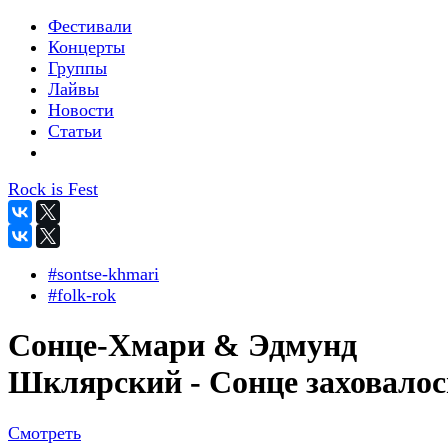
Фестивали
Концерты
Группы
Лайвы
Новости
Статьи
Rock is Fest
#sontse-khmari
#folk-rok
Сонце-Хмари & Эдмунд
Шклярский - Сонце заховалос
Смотреть