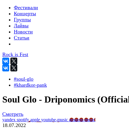
Фестивали
Концерты
Группы
Лайвы
Новости
Статьи
Rock is Fest
#soul-glo
#khardkor-pank
Soul Glo - Driponomics (Officia
Смотреть
yandex
spotify
apple
youtube-music
amazon-music
18.07.2022