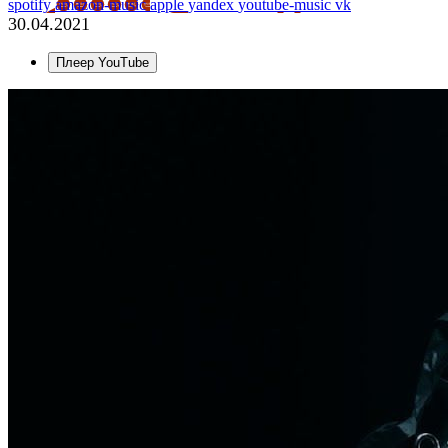
spotify
amazon-music
apple
yandex
youtube-music
vk
30.04.2021
Плеер YouTube