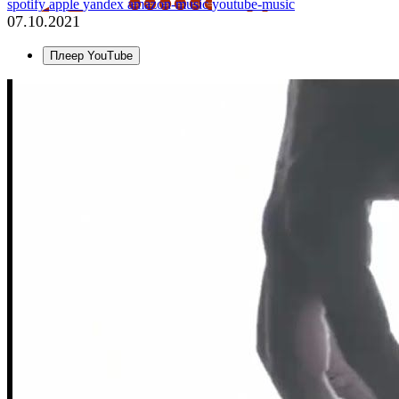
spotify
apple
yandex
amazon-music
youtube-music
07.10.2021
Плеер YouTube