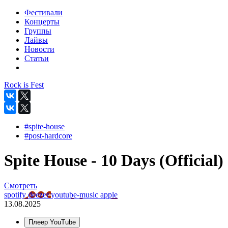
Фестивали
Концерты
Группы
Лайвы
Новости
Статьи
Rock is Fest
#spite-house
#post-hardcore
Spite House - 10 Days (Official)
Смотреть
spotify
deezer
youtube-music
apple
13.08.2025
Плеер YouTube