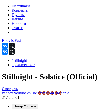
Фестивали
Концерты
Группы
Лайвы
Новости
Статьи
Rock is Fest
#stillnight
#post-metalkor
Stillnight - Solstice (Official)
Смотреть
yandex
youtube-music
amazon-music
apple
21.12.2021
Плеер YouTube