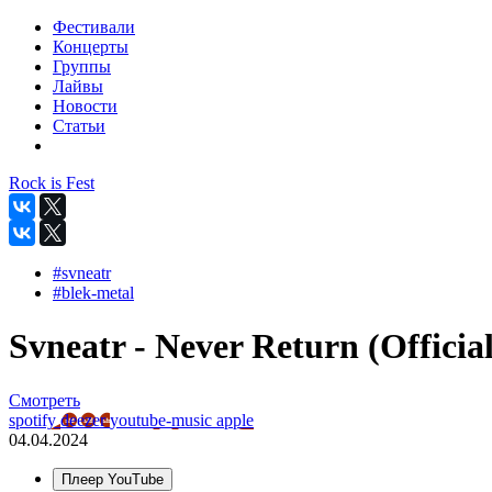
Фестивали
Концерты
Группы
Лайвы
Новости
Статьи
Rock is Fest
#svneatr
#blek-metal
Svneatr - Never Return (Official
Смотреть
spotify
deezer
youtube-music
apple
04.04.2024
Плеер YouTube