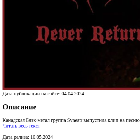
Дата публикации на сайте:
04.04.2024
Описание
Канадская Блэк-метал группа Svneatr выпустила клип на песню 
Читать весь текст
Дата релиза: 10.05.2024