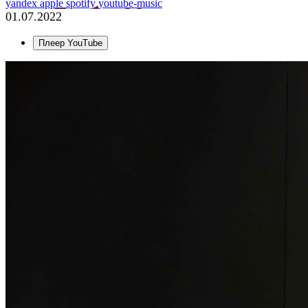
yandex
apple
spotify
youtube-music
01.07.2022
Плеер YouTube