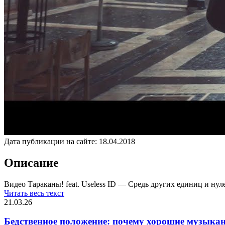
Дата публикации на сайте:
18.04.2018
Описание
Видео Тараканы! feat. Useless ID — Средь других единиц и нуле
Читать весь текст
21.03.26
Бедственное положение: почему хорошие музыкан