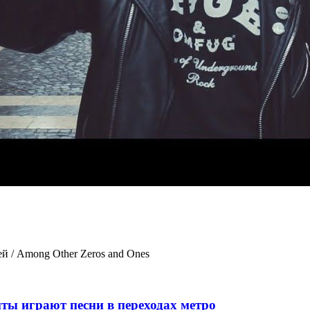
й / Among Other Zeros and Ones
ты играют песни в переходах метро