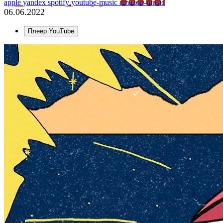
apple
yandex
spotify
youtube-music
amazon-music
06.06.2022
Плеер YouTube