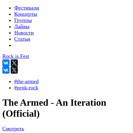
Фестивали
Концерты
Группы
Лайвы
Новости
Статьи
Rock is Fest
#the-armed
#pгnk-roсk
The Armed - An Iteration
(Official)
Смотреть