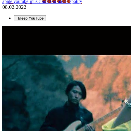
apple
youtube-music
amazon-music
spotify
08.02.2022
Плеер YouTube