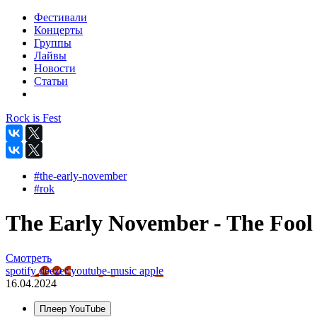
Фестивали
Концерты
Группы
Лайвы
Новости
Статьи
Rock is Fest
#the-early-november
#rok
The Early November - The Fool 
Смотреть
spotify
deezer
youtube-music
apple
16.04.2024
Плеер YouTube