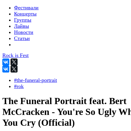
Фестивали
Концерты
Группы
Лайвы
Новости
Статьи
Rock is Fest
#the-funeral-portrait
#rok
The Funeral Portrait feat. Bert
McCracken - You're So Ugly W
You Cry (Official)