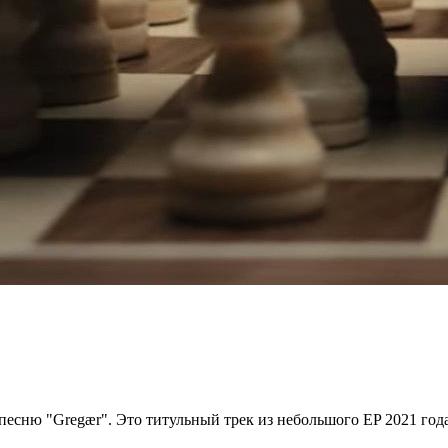
 песню "Gregær". Это титульный трек из небольшого EP 2021 года