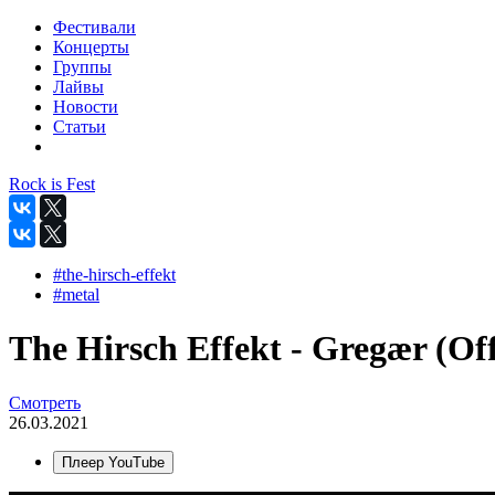
Фестивали
Концерты
Группы
Лайвы
Новости
Статьи
Rock is Fest
#the-hirsch-effekt
#metal
The Hirsch Effekt - Gregær (Off
Смотреть
26.03.2021
Плеер YouTube