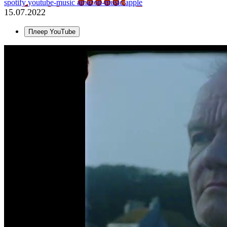
spotify
youtube-music
amazon-music
apple
15.07.2022
Плеер YouTube